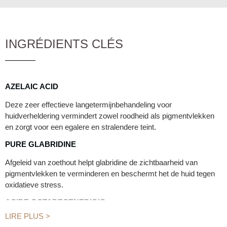
• Richt zich op overactieve melanocyten zonder gezonde cellen
aan te tasten
• Niet-toxisch en veilig voor alle huidtypes
INGRÉDIENTS CLÉS
• Heeft sterke keratolytische eigenschappen voor het vernieuwen
en verfrissen van het huidoppervlak
AZELAIC ACID
Deze zeer effectieve langetermijnbehandeling voor
huidverheldering vermindert zowel roodheid als pigmentvlekken
en zorgt voor een egalere en stralendere teint.
PURE GLABRIDINE
Afgeleid van zoethout helpt glabridine de zichtbaarheid van
pigmentvlekken te verminderen en beschermt het de huid tegen
oxidatieve stress.
ACIDE OCTADECENEDIOIC
LIRE PLUS >
Nieuw op de markt helpt het pigmentvlekken te vervagen en de