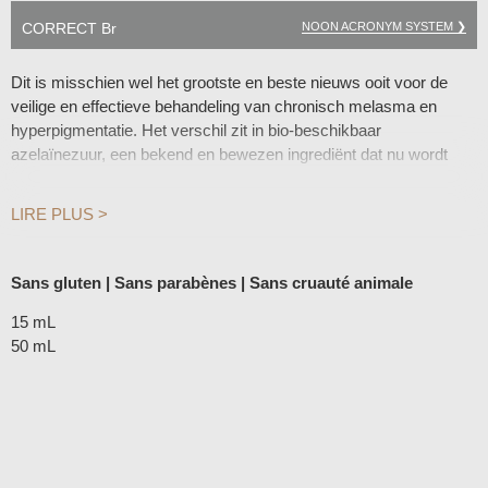
NOON ACRONYM SYSTEM ❯
CORRECT Br
Dit is misschien wel het grootste en beste nieuws ooit voor de
veilige en effectieve behandeling van chronisch melasma en
hyperpigmentatie. Het verschil zit in bio-beschikbaar
azelaïnezuur, een bekend en bewezen ingrediënt dat nu wordt
gecombineerd met een innovatieve, gepatenteerde (patent
aangevraagd) afgiftesysteem. In combinatie met de
LIRE PLUS >
gepatenteerde DermShield™-technologie van NOON zorgt
Azelaic-Br voor een egalere, stralende huid zonder irritatie. Het is
geen loze belofte of hype, maar klinisch bewezen.
Sans gluten | Sans parabènes | Sans cruauté animale
Azelaic-Br 13 bevat 13% azelaïnezuur, Azelaic-Br 20 bevat 20%
azelaïnezuur.
15 mL
50 mL
• Remt effectief de overproductie van melanine
• Biedt een preventieve en langdurige behandeling voor een
hypergepigmenteerde huid
• Bevat DermShield™ waardoor krachtige behandelingen effectief
werken zonder irritatie
• Niet fotosensitief