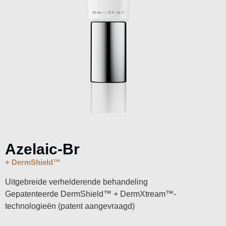
Azelaic-Br
+ DermShield™
Uitgebreide verhelderende behandeling
Gepatenteerde DermShield™ + DermXtream™-
technologieën (patent aangevraagd)